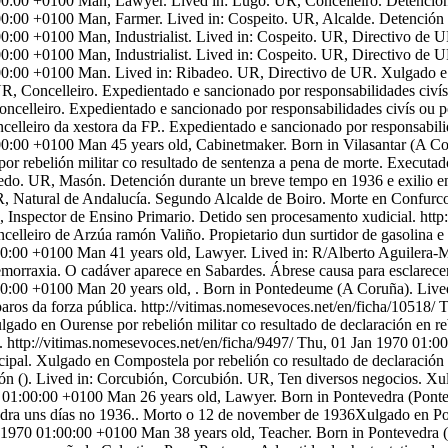
00:00 +0100
Man, Lawyer. Lived in: Lugo. UR, Concelleiro. Detención
00:00 +0100
Man, Farmer. Lived in: Cospeito. UR, Alcalde. Detención 
00:00 +0100
Man, Industrialist. Lived in: Cospeito. UR, Directivo de 
00:00 +0100
Man, Industrialist. Lived in: Cospeito. UR, Directivo de
00:00 +0100
Man. Lived in: Ribadeo. UR, Directivo de UR. Xulgado e
R, Concelleiro. Expedientado e sancionado por responsabilidades civís 
celleiro. Expedientado e sancionado por responsabilidades civís ou po
elleiro da xestora da FP.. Expedientado e sancionado por responsabilid
00:00 +0100
Man 45 years old, Cabinetmaker. Born in Vilasantar (A Co
r rebelión militar co resultado de sentenza a pena de morte. Executa
edo. UR, Masón. Detención durante un breve tempo en 1936 e exilio e
R, Natural de Andalucía. Segundo Alcalde de Boiro. Morte en Confurc
 Inspector de Ensino Primario. Detido sen procesamento xudicial.
http
celleiro de Arzúa ramón Valiño. Propietario dun surtidor de gasolina e c
00:00 +0100
Man 41 years old, Lawyer. Lived in: R/Alberto Aguilera-
orraxia. O cadáver aparece en Sabardes. Ábrese causa para esclarecer 
00:00 +0100
Man 20 years old, . Born in Pontedeume (A Coruña). Lived
aros da forza pública.
http://vitimas.nomesevoces.net/en/ficha/10518/
T
ado en Ourense por rebelión militar co resultado de declaración en re
.
http://vitimas.nomesevoces.net/en/ficha/9497/
Thu, 01 Jan 1970 01:0
ipal. Xulgado en Compostela por rebelión co resultado de declaración 
n (). Lived in: Corcubión, Corcubión. UR, Ten diversos negocios. Xulg
 01:00:00 +0100
Man 26 years old, Lawyer. Born in Pontevedra (Ponte
dra uns días no 1936.. Morto o 12 de november de 1936Xulgado en Pont
 1970 01:00:00 +0100
Man 38 years old, Teacher. Born in Pontevedra (