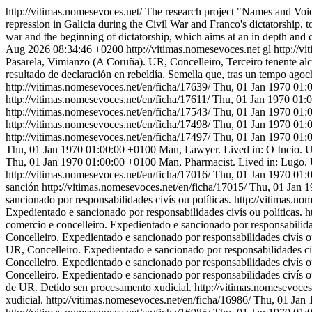
http://vitimas.nomesevoces.net/
The research project "Names and Voice
repression in Galicia during the Civil War and Franco's dictatorship, to
war and the beginning of dictatorship, which aims at an in depth and 
Aug 2026 08:34:46 +0200
http://vitimas.nomesevoces.net
gl
http://v
Pasarela, Vimianzo (A Coruña). UR, Concelleiro, Terceiro tenente alc
resultado de declaración en rebeldía. Semella que, tras un tempo ag
http://vitimas.nomesevoces.net/en/ficha/17639/
Thu, 01 Jan 1970 01:
http://vitimas.nomesevoces.net/en/ficha/17611/
Thu, 01 Jan 1970 01:
http://vitimas.nomesevoces.net/en/ficha/17543/
Thu, 01 Jan 1970 01:
http://vitimas.nomesevoces.net/en/ficha/17498/
Thu, 01 Jan 1970 01:
http://vitimas.nomesevoces.net/en/ficha/17497/
Thu, 01 Jan 1970 01:
Thu, 01 Jan 1970 01:00:00 +0100
Man, Lawyer. Lived in: O Incio. UR
Thu, 01 Jan 1970 01:00:00 +0100
Man, Pharmacist. Lived in: Lugo. 
http://vitimas.nomesevoces.net/en/ficha/17016/
Thu, 01 Jan 1970 01:
sanción
http://vitimas.nomesevoces.net/en/ficha/17015/
Thu, 01 Jan 
sancionado por responsabilidades civís ou políticas.
http://vitimas.no
Expedientado e sancionado por responsabilidades civís ou políticas.
h
comercio e concelleiro. Expedientado e sancionado por responsabilidad
Concelleiro. Expedientado e sancionado por responsabilidades civís ou
UR, Concelleiro. Expedientado e sancionado por responsabilidades civ
Concelleiro. Expedientado e sancionado por responsabilidades civís ou
Concelleiro. Expedientado e sancionado por responsabilidades civís ou
de UR. Detido sen procesamento xudicial.
http://vitimas.nomesevoces
xudicial.
http://vitimas.nomesevoces.net/en/ficha/16986/
Thu, 01 Jan 