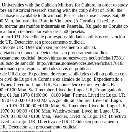
niversities with the Galician Ministry for Culture, in order to study
ore an historical research starting with the coup d'état of 1936, the
atabase is available to download. Please, check use license.
Sat, 08
00
Man, Industrialist. Born in Vimianzo (A Coruña). Lived in:
tíu mercar uns muíños industriais en Pasarela.. Xulgado na Coruña co
cautación de bens por valor de 7.500 pesetas.
o en 1931. Expediente por responsabilidades políticas con sanción.
 de UR. Detención sen procesamento xudicial.
ctivo de UR. Detención sen procesamento xudicial.
cretario do Concello. Detención sen procesamento xudicial.
cesamento xudicial.
http://vitimas.nomesevoces.net/en/ficha/17381/
sultado de sanción.
http://vitimas.nomesevoces.net/en/ficha/17018/
ionado por responsabilidades civís ou políticas.
o de UR-Lugo. Expediente de responsabilidades civil ou política con
r civil de Lugo e A Coruña e ex alcalde de Lugo. Expedientado e
wner. Lived in: Lugo. UR, Ex concelleiro e directivo de UR.
:00 +0100
Man, Staff member. Lived in: Lugo. UR, Empregado de
hu, 01 Jan 1970 01:00:00 +0100
Man, Farmer. Lived in: Lugo. UR,
 1970 01:00:00 +0100
Man, Agricultural labourer. Lived in: Lugo.
1 Jan 1970 01:00:00 +0100
Man, Staff member. Lived in: Lugo. UR,
 1970 01:00:00 +0100
Man, Watchwo/man. Lived in: Lugo. UR,
 1970 01:00:00 +0100
Man, Teacher. Lived in: Lugo. UR, Directivo
ived in: Lugo. UR, Directivo de UR. Detido sen procesamento
UR. Detención sen procesamento xudicial.