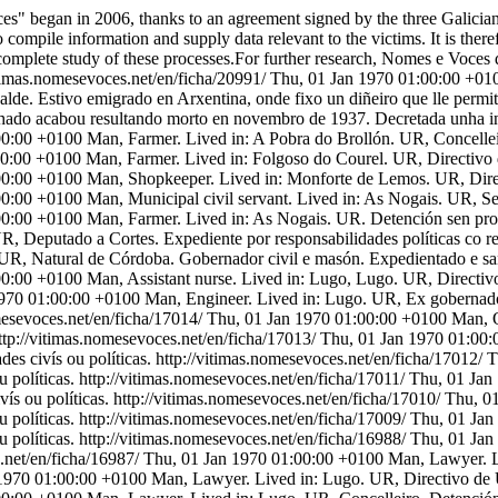
s" began in 2006, thanks to an agreement signed by the three Galician U
 compile information and supply data relevant to the victims. It is theref
complete study of these processes.For further research, Nomes e Voces d
itimas.nomesevoces.net/en/ficha/20991/
Thu, 01 Jan 1970 01:00:00 +01
alde. Estivo emigrado en Arxentina, onde fixo un diñeiro que lle permi
ochado acabou resultando morto en novembro de 1937. Decretada unha in
00:00 +0100
Man, Farmer. Lived in: A Pobra do Brollón. UR, Concelleir
00:00 +0100
Man, Farmer. Lived in: Folgoso do Courel. UR, Directivo
00:00 +0100
Man, Shopkeeper. Lived in: Monforte de Lemos. UR, Dire
00:00 +0100
Man, Municipal civil servant. Lived in: As Nogais. UR, Se
00:00 +0100
Man, Farmer. Lived in: As Nogais. UR. Detención sen pro
, Deputado a Cortes. Expediente por responsabilidades políticas co re
UR, Natural de Córdoba. Gobernador civil e masón. Expedientado e sanc
00:00 +0100
Man, Assistant nurse. Lived in: Lugo, Lugo. UR, Directiv
1970 01:00:00 +0100
Man, Engineer. Lived in: Lugo. UR, Ex gobernado
mesevoces.net/en/ficha/17014/
Thu, 01 Jan 1970 01:00:00 +0100
Man, O
ttp://vitimas.nomesevoces.net/en/ficha/17013/
Thu, 01 Jan 1970 01:00
es civís ou políticas.
http://vitimas.nomesevoces.net/en/ficha/17012/
T
 políticas.
http://vitimas.nomesevoces.net/en/ficha/17011/
Thu, 01 Jan
ís ou políticas.
http://vitimas.nomesevoces.net/en/ficha/17010/
Thu, 0
 políticas.
http://vitimas.nomesevoces.net/en/ficha/17009/
Thu, 01 Jan
 políticas.
http://vitimas.nomesevoces.net/en/ficha/16988/
Thu, 01 Jan
.net/en/ficha/16987/
Thu, 01 Jan 1970 01:00:00 +0100
Man, Lawyer. L
1970 01:00:00 +0100
Man, Lawyer. Lived in: Lugo. UR, Directivo de 