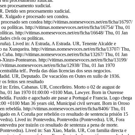
 sen procesamento xudicial.
sen procesamento xudicial.
UR. Detido sen procesamento xudicial.
 UR. Xulgado e procesado sen condea.
 procesado sen condea
http://vitimas.nomesevoces.net/en/ficha/16797/
ou políticas.
http://vitimas.nomesevoces.net/en/ficha/16754/
Thu, 01
líticas.
http://vitimas.nomesevoces.net/en/ficha/16648/
Thu, 01 Jan
ades civís ou políticas.
ruña). Lived in: A Estrada, A Estrada. UR, Tenente Alcalde e
do na Xunqueira.
http://vitimas.nomesevoces.net/en/ficha/13707/
Thu,
n Cuba.
http://vitimas.nomesevoces.net/en/ficha/13267/
Thu, 01 Jan
o-Xinzo-Ponteareas.
http://vitimas.nomesevoces.net/en/ficha/13199/
://vitimas.nomesevoces.net/en/ficha/12938/
Thu, 01 Jan 1970
entraliña telf.. Perda das dúas licencias dos seus negocios.
Madid. UR, Deputado. De vacacións en Outes en xullo de 1936.
os feitos sen resultado
 in: Eríns, Cabanas. UR, Concelleiro. Morto o 02 de august de
hu, 01 Jan 1970 01:00:00 +0100
Man, Lawyer. Born in Ourense
beldía. Fuxido e agochado ate pasar a Portugal e Francia. Logo chega
0:00 +0100
Man 36 years old, Municipal civil servant. Born in Oroso
en rebeldía.
http://vitimas.nomesevoces.net/en/ficha/8406/
Thu, 01
ado en A Coruña por rebelión co resultado de sentencia prisión 15
vedra). Lived in: Pontevedra, Pontevedra (Pontevedra). UR, Fora
evedra por traizón co resultado de sentenza a pena de morte.
Pontevedra). Lived in: San Xiao, Marín. UR, Con familia directa e