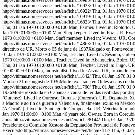
http://vitimas.nomesevoces.net/en/ficha/16985/
Thu, 01 Jan 1970 01:
http://vitimas.nomesevoces.net/en/ficha/16923/
Thu, 01 Jan 1970 01:
http://vitimas.nomesevoces.net/en/ficha/16922/
Thu, 01 Jan 1970 01:
http://vitimas.nomesevoces.net/en/ficha/16919/
Thu, 01 Jan 1970 01:
http://vitimas.nomesevoces.net/en/ficha/16823/
Thu, 01 Jan 1970 01:
Thu, 01 Jan 1970 01:00:00 +0100
Man, Farmer. Lived in: Riotorto. U
Jan 1970 01:00:00 +0100
Man, Shopkeeper. Lived in: Foz. UR, Ex-con
1970 01:00:00 +0100
Man, Staff member. Lived in: Viveiro. UR, Conc
http://vitimas.nomesevoces.net/en/ficha/14863/
Thu, 01 Jan 1970 01:
directivo de UR. Morto o 05 de june de 1937Xulgado en Pontevedra po
01 Jan 1970 01:00:00 +0100
Man, Teacher. Lived in: Sésamo, Culler
1970 01:00:00 +0100
Man, Teacher. Lived in: Abanqueiro, Boiro. U
Thu, 01 Jan 1970 01:00:00 +0100
Man, Teacher. Lived in: Lugo. UR,
01:00:00 +0100
Man, Industrialist. Lived in: Arzúa. UR, Irmán do con
http://vitimas.nomesevoces.net/en/ficha/11842/
Thu, 01 Jan 1970 01:
Morto o 21 de august de 1936Morte rexistrada en Outes a causa de hem
http://vitimas.nomesevoces.net/en/ficha/11760/
Thu, 01 Jan 1970 01:
1936Morte rexistrada en Cabanas a causa de feridas recibidas por disp
(Ourense). Lived in: Ourense, Ourense (Ourense). UR, Deputado. Xulg
a Madrid e ao fin da guerra a Valencia e, finalmente, exilio en México
(A Coruña). Lived in: Santiago de Compostela. UR, Veterinario munic
Jan 1970 01:00:00 +0100
Man 46 years old, Owner. Born in Corcubió
anos.
http://vitimas.nomesevoces.net/en/ficha/8144/
Thu, 01 Jan 1970
Presidente da Comisión Xestora da Deputación Provincial de Ponteve
Executado
http://vitimas.nomesevoces.net/en/ficha/7412/
Thu, 01 Jan