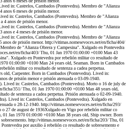
 3 anos 6 meses de prisión menor.
Lived in: Castrelos, Cambados (Pontevedra). Membro de "Alianza
 4 anos 6 meses de prisión menor.
Lived in: Castrelos, Cambados (Pontevedra). Membro de "Alianza
a 4 anos de prisión menor.
Lived in: Castrelos, Cambados (Pontevedra). Membro de "Alianza
3 anos e 4 meses de prisión menor.
Lived in: Castrelos, Cambados (Pontevedra). Membro de "Alianza
5 anos de prisión menor.
http://vitimas.nomesevoces.net/en/ficha/404/
). Membro de "Alianza Obrera y Campesina". Xulgado en Pontevedra
oces.net/en/ficha/403/
Thu, 01 Jan 1970 01:00:00 +0100
Man 43
a". Xulgado en Pontevedra por rebelión militar co resultado de
 1970 01:00:00 +0100
Man 24 years old, Seaman. Born in Cambados
belión militar co resultado de sentenza a cadea perpetua.
s old, Carpenter. Born in Cambados (Pontevedra). Lived in:
anos de prisión menor e prisión atenuada o 03-09-1940.
. Lived in: Castrelos, Cambados (Pontevedra). Morto o 16 de july de
en/ficha/351/
Thu, 01 Jan 1970 01:00:00 +0100
Man 48 years old,
ltado de sentenza a cadea perpetua. Prisión atenuada o 02-09-1940.
a). Lived in: Castrelos, Cambados (Pontevedra). Xulgado en
atenuada o 28-12-1940.
http://vitimas.nomesevoces.net/en/ficha/293/
o o 27 de august de 1936Xulgado en Vigo por rebelión militar co
, 01 Jan 1970 01:00:00 +0100
Man 38 years old, Ship owner. Born
e sobresemento.
http://vitimas.nomesevoces.net/en/ficha/203/
Thu, 01
Pontevedra por auxilio á rebelión co resultado de sobresemento e