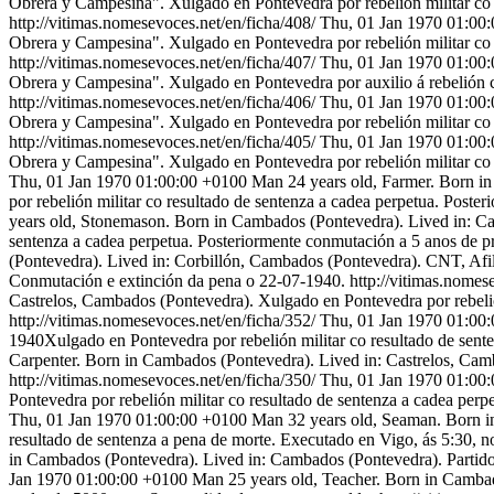
Obrera y Campesina". Xulgado en Pontevedra por rebelión militar co 
http://vitimas.nomesevoces.net/en/ficha/408/
Thu, 01 Jan 1970 01:00
Obrera y Campesina". Xulgado en Pontevedra por rebelión militar co 
http://vitimas.nomesevoces.net/en/ficha/407/
Thu, 01 Jan 1970 01:00
Obrera y Campesina". Xulgado en Pontevedra por auxilio á rebelión c
http://vitimas.nomesevoces.net/en/ficha/406/
Thu, 01 Jan 1970 01:00
Obrera y Campesina". Xulgado en Pontevedra por rebelión militar co 
http://vitimas.nomesevoces.net/en/ficha/405/
Thu, 01 Jan 1970 01:00
Obrera y Campesina". Xulgado en Pontevedra por rebelión militar co 
Thu, 01 Jan 1970 01:00:00 +0100
Man 24 years old, Farmer. Born i
por rebelión militar co resultado de sentenza a cadea perpetua. Poste
years old, Stonemason. Born in Cambados (Pontevedra). Lived in: Ca
sentenza a cadea perpetua. Posteriormente conmutación a 5 anos de p
(Pontevedra). Lived in: Corbillón, Cambados (Pontevedra). CNT, Afil
Conmutación e extinción da pena o 22-07-1940.
http://vitimas.nomes
Castrelos, Cambados (Pontevedra). Xulgado en Pontevedra por rebelió
http://vitimas.nomesevoces.net/en/ficha/352/
Thu, 01 Jan 1970 01:00
1940Xulgado en Pontevedra por rebelión militar co resultado de sent
Carpenter. Born in Cambados (Pontevedra). Lived in: Castrelos, Camb
http://vitimas.nomesevoces.net/en/ficha/350/
Thu, 01 Jan 1970 01:00
Pontevedra por rebelión militar co resultado de sentenza a cadea per
Thu, 01 Jan 1970 01:00:00 +0100
Man 32 years old, Seaman. Born in
resultado de sentenza a pena de morte. Executado en Vigo, ás 5:30, no
in Cambados (Pontevedra). Lived in: Cambados (Pontevedra). Partido 
Jan 1970 01:00:00 +0100
Man 25 years old, Teacher. Born in Cambad