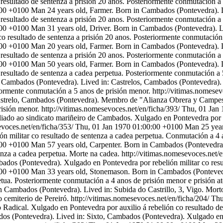
resultado de sentenza a prisión 20 anos. Posteriormente conmutación a
:00 +0100
Man 24 years old, Farmer. Born in Cambados (Pontevedra). 
resultado de sentenza a prisión 20 anos. Posteriormente conmutación a
:00 +0100
Man 31 years old, Driver. Born in Cambados (Pontevedra). 
o resultado de sentenza a prisión 20 anos. Posteriormente conmutación 
:00 +0100
Man 20 years old, Farmer. Born in Cambados (Pontevedra). 
resultado de sentenza a prisión 20 anos. Posteriormente conmutación a 
:00 +0100
Man 50 years old, Farmer. Born in Cambados (Pontevedra). 
resultado de sentenza a cadea perpetua. Posteriormente conmutación a 
n Cambados (Pontevedra). Lived in: Castrelos, Cambados (Pontevedra
riormente conmutación a 5 anos de prisión menor.
http://vitimas.nomesev
strelo, Cambados (Pontevedra). Membro de "Alianza Obrera y Campesin
risión menor.
http://vitimas.nomesevoces.net/en/ficha/393/
Thu, 01 Jan
iado ao sindicato mariñeiro de Cambados. Xulgado en Pontevedra por re
evoces.net/en/ficha/353/
Thu, 01 Jan 1970 01:00:00 +0100
Man 25 year
n militar co resultado de sentenza a cadea perpetua. Conmutación a 4 
:00 +0100
Man 57 years old, Carpenter. Born in Cambados (Pontevedra)
enza a cadea perpetua. Morte na cadea.
http://vitimas.nomesevoces.net/
ados (Pontevedra). Xulgado en Pontevedra por rebelión militar co resu
:00 +0100
Man 33 years old, Stonemason. Born in Cambados (Pontevedr
petua. Posteriormente conmutación a 4 anos de prisión menor e prisión 
 Cambados (Pontevedra). Lived in: Subida do Castrillo, 3, Vigo. Mort
 cemiterio de Pereiró.
http://vitimas.nomesevoces.net/en/ficha/204/
Thu
Radical. Xulgado en Pontevedra por auxilio á rebelión co resultado d
os (Pontevedra). Lived in: Sixto, Cambados (Pontevedra). Xulgado en 