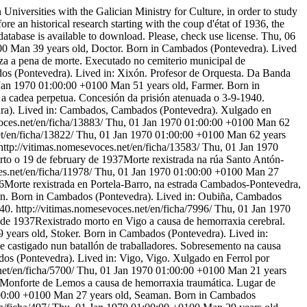
niversities with the Galician Ministry for Culture, in order to study
ore an historical research starting with the coup d'état of 1936, the
atabase is available to download. Please, check use license.
Thu, 06
00
Man 39 years old, Doctor. Born in Cambados (Pontevedra). Lived
za a pena de morte. Executado no cemiterio municipal de
os (Pontevedra). Lived in: Xixón. Profesor de Orquesta. Da Banda
Jan 1970 01:00:00 +0100
Man 51 years old, Farmer. Born in
a cadea perpetua. Concesión da prisión atenuada o 3-9-1940.
ra). Lived in: Cambados, Cambados (Pontevedra). Xulgado en
oces.net/en/ficha/13883/
Thu, 01 Jan 1970 01:00:00 +0100
Man 62
et/en/ficha/13822/
Thu, 01 Jan 1970 01:00:00 +0100
Man 62 years
http://vitimas.nomesevoces.net/en/ficha/13583/
Thu, 01 Jan 1970
to o 19 de february de 1937Morte rexistrada na rúa Santo Antón-
es.net/en/ficha/11978/
Thu, 01 Jan 1970 01:00:00 +0100
Man 27
6Morte rexistrada en Portela-Barro, na estrada Cambados-Pontevedra,
ian. Born in Cambados (Pontevedra). Lived in: Oubiña, Cambados
40.
http://vitimas.nomesevoces.net/en/ficha/7996/
Thu, 01 Jan 1970
de 1937Rexistrado morto en Vigo a causa de hemorraxia cerebral.
 years old, Stoker. Born in Cambados (Pontevedra). Lived in:
 e castigado nun batallón de traballadores. Sobresemento na causa
s (Pontevedra). Lived in: Vigo, Vigo. Xulgado en Ferrol por
net/en/ficha/5700/
Thu, 01 Jan 1970 01:00:00 +0100
Man 21 years
Monforte de Lemos a causa de hemorraxia traumática. Lugar de
00:00 +0100
Man 27 years old, Seaman. Born in Cambados