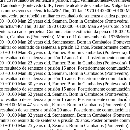
a co resultado de sentenza a prisión.
http://vitimas.nomesevoces.net/e
ambados (Pontevedra). IR, Tenente alcalde de Cambados. Xulgado en P
imas.nomesevoces.net/en/ficha/496/
Thu, 01 Jan 1970 01:00:00 +0100
Ma
tevedra por rebelión militar co resultado de sentenza a cadea perpet
:00 +0100
Man 25 years old, Seaman. Born in Cambados (Pontevedra). 
en/ficha/446/
Thu, 01 Jan 1970 01:00:00 +0100
Man 29 years old, Staf
sentenza a cadea perpetua. Conmutación e extinción da pena o 18-03-19
trelo, Cambados (Pontevedra). Morto o 11 de november de 1936Morto p
:00 +0100
Man 26 years old, Stonemason. Born in Cambados (Ponteved
litar co resultado de sentenza a prisión 12 anos. Posteriormente conm
:00 +0100
Man 35 years old, Farmer. Born in Cambados (Pontevedra). 
 resultado de sentenza a prisión 12 anos 1 día. Posteriormente conmut
:00 +0100
Man 23 years old, Farmer. Born in Cambados (Pontevedra). 
o resultado de sentenza a prisión 15 anos. Posteriormente conmutación
:00 +0100
Man 30 years old, Seaman. Born in Cambados (Pontevedra).
o resultado de sentenza a prisión 15 anos. Posteriormente conmutación
:00 +0100
Man 30 years old, Farmer. Born in Cambados (Pontevedra). 
o resultado de sentenza a prisión 15 anos. Posteriormente conmutación
:00 +0100
Man 52 years old, Seaman. Born in Cambados (Pontevedra).
o resultado de sentenza a prisión 15 anos. Posteriormente conmutación
:00 +0100
Man 47 years old, Farmer. Born in Cambados (Pontevedra). 
resultado de sentenza a prisión 20 anos. Posteriormente conmutacióna 
:00 +0100
Man 32 years old, Stonemason. Born in Cambados (Ponteved
litar co resultado de sentenza a prisión 20 anos. Posteriormente conm
:00 +0100
Man 25 years old, Seaman. Born in Cambados (Pontevedra).