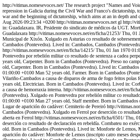
http://vitimas.nomesevoces.net/
The research project "Names and Voice
repression in Galicia during the Civil War and Franco's dictatorship, to
war and the beginning of dictatorship, which aims at an in depth and 
Aug 2026 09:23:34 +0200
http://vitimas.nomesevoces.net
gl
http://v
in: Guadalaxara. IR, Prsidente do sindicato de médicos da UGT. Mor
Guadalaxara
http://vitimas.nomesevoces.net/en/ficha/21253/
Thu, 01 
Municipal de Xixón. Xulgado en Asturias co resultado de sobresemen
Cambados (Pontevedra). Lived in: Cambados, Cambados (Pontevedra). 
http://vitimas.nomesevoces.net/en/ficha/14215/
Thu, 01 Jan 1970 01:
Pontevedra por rebelión militar co resultado de sentenza a cadea per
years old, Carpenter. Born in Cambados (Pontevedra). Preso no camp
old, Carpenter. Born in Cambados (Pontevedra). Lived in: Cambados 
01:00:00 +0100
Man 52 years old, Farmer. Born in Cambados (Pontev
Vilariño-Cambados a causa de disparos de arma de fogo feitos polas fo
years old, Electrician. Born in Cambados (Pontevedra). Lived in: C
a causa de hemorraxia interna.
http://vitimas.nomesevoces.net/en/fich
(Pontevedra). Xulgado en Pontevedra por rebelión militar co resultad
01:00:00 +0100
Man 27 years old, Staff member. Born in Cambados (
Lugar de aparición do cadáver: Cemiterio de Pereiró
http://vitimas.n
Cambados (Pontevedra). Xulgado en Ferrol por deserción co resultado 
aberta en Ferrol
http://vitimas.nomesevoces.net/en/ficha/6501/
Thu, 0
deserción co resultado de declaración en rebeldía. Combateu no exérc
old. Born in Cambados (Pontevedra). Lived in: Monforte de Lemos, 
aparición do cadáver: Monforte de Lemos (inscripto catro meses desp