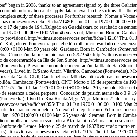
s" began in 2006, thanks to an agreement signed by the three Galician U
 compile information and supply data relevant to the victims. It is theref
complete study of these processes.For further research, Nomes e Voces d
itimas.nomesevoces.net/en/ficha/21480/
Thu, 01 Jan 1970 01:00:00 +01
to o 17 de june de 1941Xulgado en Guadalaxara co resultado de senten
Jan 1970 01:00:00 +0100
Man 46 years old, Musician. Born in Cambad
to provisional
http://vitimas.nomesevoces.net/en/ficha/14218/
Thu, 01 
Xulgado en Pontevedra por rebelión militar co resultado de sentenza 
00:00 +0100
Man 50 years old, Gardener. Born in Cambados (Ponteved
petua. Concesión da prisión atenuada o 6-9-1940.
http://vitimas.nomesev
o de concentración da Illa de San Simón.
http://vitimas.nomesevoces.n
(Pontevedra). Preso no campo de concentración da Illa de San Simón.
edra). Lived in: R/Santo Antón-Vilariño, Cambados (Pontevedra). Mor
rzas da Garda Civil, Carabineiros e Milicias.
http://vitimas.nomesevoc
orbillón, Cambados (Pontevedra). CNT. Morto o 15 de septembre de 193
a/11167/
Thu, 01 Jan 1970 01:00:00 +0100
Man 26 years old, Electric
o de sentenza a cadea perpetua. Concesión da prisión atenuada o 3-9-19
Pontevedra). Lived in: Rúa Ronda-Vigo, Vigo. Morto o 21 de january 
omesevoces.net/en/ficha/6855/
Thu, 01 Jan 1970 01:00:00 +0100
Man 29
de declaración en rebeldía. No exército republicano. Feito prisioneiro
1 Jan 1970 01:00:00 +0100
Man 25 years old, Seaman. Born in Cambado
ito republicano, sendo evacuado a Bizerta.
http://vitimas.nomesevoces.
Monforte de Lemos. Morto o 25 de march de 1937Rexistrado morto en 
ois)
http://vitimas.nomesevoces.net/en/ficha/515/
Thu, 01 Jan 1970 01: