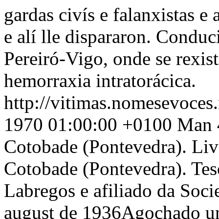
gardas civís e falanxistas e
e alí lle dispararon. Conduc
Pereiró-Vigo, onde se rexist
hemorraxia intratorácica.
http://vitimas.nomesevoces
1970 01:00:00 +0100
Man 4
Cotobade (Pontevedra). Liv
Cotobade (Pontevedra). Tes
Labregos e afiliado da Soc
august de 1936Agochado un