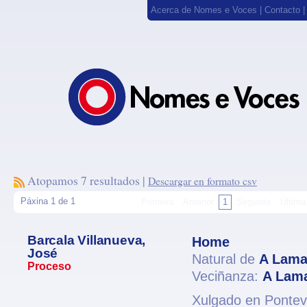
Acerca de Nomes e Voces
|
Contacto
Atopamos 7 resultados |
Descargar en formato csv
Páxina 1 de 1
Primeira
Anterior
1
Seguinte
Última
Barcala Villanueva,
Home
José
Natural de
A Lam
Proceso
Veciñanza:
A Lam
Xulgado en Pontev