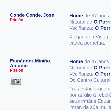
Conde Conde, José
Home
de 37 anos
Prisión
Natural de
O Porr
Veciñanza:
O Porr
Xulgado en Vigo po
cadea perpetua.
Fernández Miniño,
Home
de 47 anos
Antonio
Natural de
O Porr
Prisión
Veciñanza:
O Porr
Do Centro Cultural
Tras estar fuxido 
por auxilio á rebel
seus irmáns Eduar
irmán da súa mulle