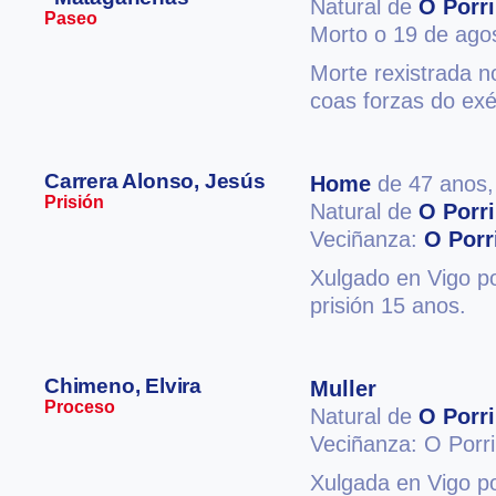
Natural de
O Porr
Paseo
Morto o 19 de ago
Morte rexistrada 
coas forzas do exér
Carrera Alonso, Jesús
Home
de 47 anos
Prisión
Natural de
O Porr
Veciñanza:
O Porr
Xulgado en Vigo po
prisión 15 anos.
Chimeno, Elvira
Muller
Proceso
Natural de
O Porr
Veciñanza: O Porr
Xulgada en Vigo po