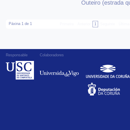
Outeiro (estrada 
Páxina 1 de 1
Primeira
Anterior
1
Seguinte
Última
Responsable
Colaboradores