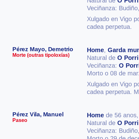
Natural de
O Porr
Veciñanza: Budiño
Xulgado en Vigo po
cadea perpetua.
Pérez Mayo, Demetrio
Home
,
Garda mun
Morte (outras tipoloxías)
Natural de
O Porr
Veciñanza:
O Porr
Morto o 08 de mar
Xulgado en Vigo po
cadea perpetua. M
Pérez Vila, Manuel
Home
de 56 anos
Paseo
Natural de
O Porr
Veciñanza: Budiño
Morto o 29 de de