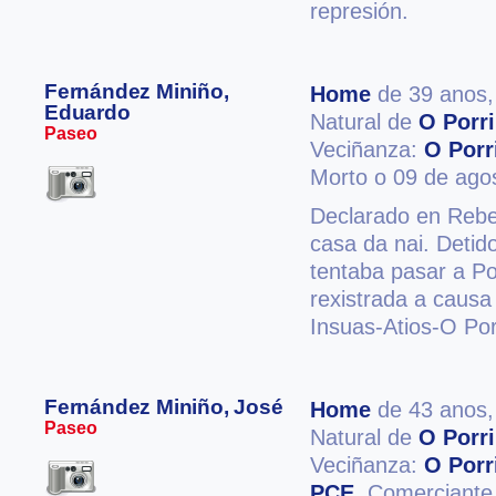
represión.
Fernández Miniño,
Home
de 39 anos
Eduardo
Natural de
O Porr
Paseo
Veciñanza:
O Porr
Morto o 09 de ago
Declarado en Rebe
casa da nai. Detid
tentaba pasar a P
rexistrada a causa
Insuas-Atios-O Por
Fernández Miniño, José
Home
de 43 anos
Paseo
Natural de
O Porr
Veciñanza:
O Porr
PCE
, Comerciante