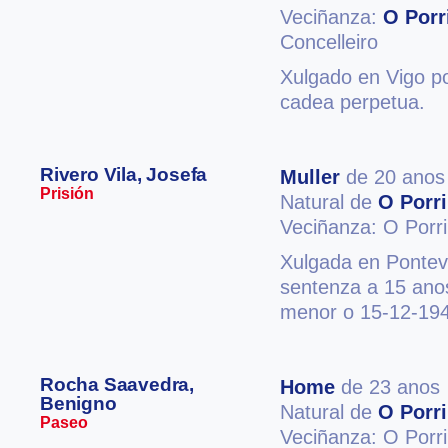
Veciñanza:
O Porr
Concelleiro
Xulgado en Vigo po
cadea perpetua.
Rivero Vila, Josefa
Muller
de 20 anos
Prisión
Natural de
O Porr
Veciñanza: O Porr
Xulgada en Ponteve
sentenza a 15 anos
menor o 15-12-19
Rocha Saavedra,
Home
de 23 anos
Benigno
Natural de
O Porr
Paseo
Veciñanza: O Porr