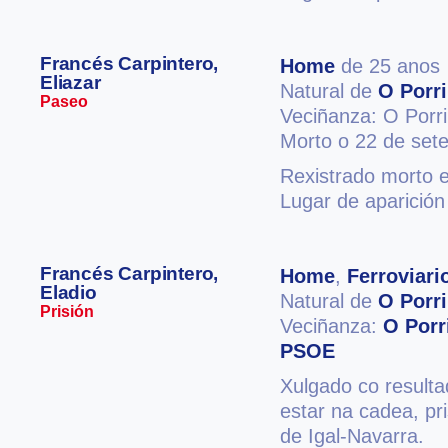
Francés Carpintero,
Home
de 25 anos
Eliazar
Natural de
O Porr
Paseo
Veciñanza: O Porr
Morto o 22 de set
Rexistrado morto 
Lugar de aparició
Francés Carpintero,
Home
,
Ferroviari
Eladio
Natural de
O Porr
Prisión
Veciñanza:
O Porr
PSOE
Xulgado co result
estar na cadea, pr
de Igal-Navarra.