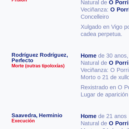
Natural de
O Porr
Veciñanza:
O Porr
Concelleiro
Xulgado en Vigo po
cadea perpetua.
Rodríguez Rodríguez,
Home
de 30 anos
Perfecto
Natural de
O Porr
Morte (outras tipoloxías)
Veciñanza: O Porr
Morto o 21 de xull
Rexistrado en O Po
Lugar de aparició
Saavedra, Herminio
Home
de 21 anos
Execución
Natural de
O Porr