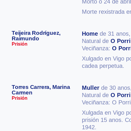
Morto o 24 de abri
Morte rexistrada e
Teijeira Rodríguez,
Home
de 31 anos
Raimundo
Natural de
O Porr
Prisión
Veciñanza:
O Porr
Xulgado en Vigo po
cadea perpetua.
Torres Carrera, Marina
Muller
de 30 anos
Carmen
Natural de
O Porr
Prisión
Veciñanza: O Porr
Xulgada en Vigo po
prisión 15 anos. C
1942.