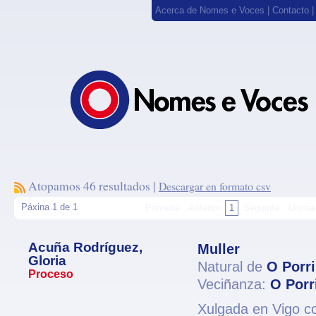
Acerca de Nomes e Voces
|
Contacto
Atopamos 46 resultados |
Descargar en formato csv
Páxina 1 de 1
Primeira
Anterior
1
Seguinte
Última
Acuña Rodríguez,
Muller
Gloria
Natural de
O Porr
Proceso
Veciñanza:
O Porr
Xulgada en Vigo co