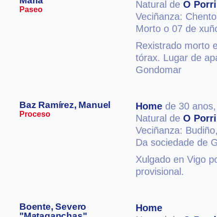
María
Natural de
O Porr
Paseo
Veciñanza: Chento
Morto o 07 de xuñ
Rexistrado morto 
tórax. Lugar de ap
Gondomar
Baz Ramírez, Manuel
Home
de 30 anos
Proceso
Natural de
O Porr
Veciñanza: Budiño
Da sociedade de Gu
Xulgado en Vigo po
provisional.
Boente, Severo
Home
"Mataganchas"