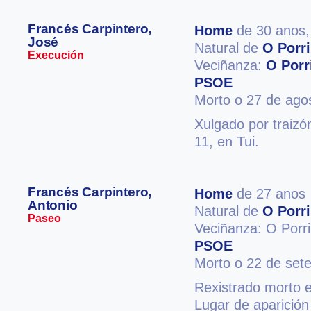
Francés Carpintero,
Home
de 30 anos
José
Natural de
O Porr
Execución
Veciñanza:
O Porr
PSOE
Morto o 27 de ago
Xulgado por traizó
11, en Tui.
Francés Carpintero,
Home
de 27 anos
Antonio
Natural de
O Porr
Paseo
Veciñanza: O Porr
PSOE
Morto o 22 de set
Rexistrado morto 
Lugar de aparició