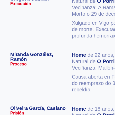
Natural de
O Porr
Execución
Veciñanza: A Rama
Morto o 29 de de
Xulgado en Vigo po
de morte. Executa
profunda hemorraxi
Miranda González,
Home
de 22 anos
Ramón
Natural de
O Porr
Proceso
Veciñanza: Mallón
Causa aberta en Fe
do reemprazo do 3
rebeldía
Oliveira García, Casiano
Home
de 18 anos
Prisión