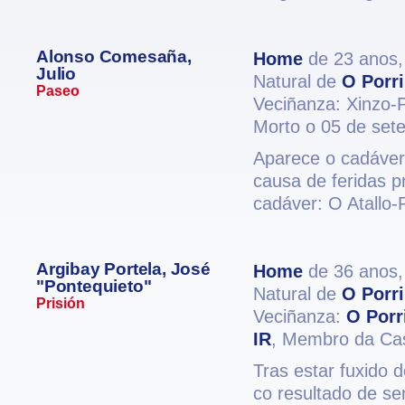
Alonso Comesaña,
Home
de 23 anos
Julio
Natural de
O Porr
Paseo
Veciñanza: Xinzo-
Morto o 05 de set
Aparece o cadáver
causa de feridas p
cadáver: O Atallo-
Argibay Portela, José
Home
de 36 anos
"Pontequieto"
Natural de
O Porr
Prisión
Veciñanza:
O Porr
IR
, Membro da Ca
Tras estar fuxido 
co resultado de se