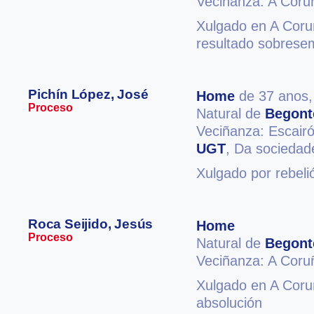
Veciñanza: A Coru
Xulgado en A Coruñ
resultado sobrese
Pichín López, José
Home
de 37 anos
Proceso
Natural de
Begont
Veciñanza: Escair
UGT
, Da sociedade
Xulgado por rebeli
Roca Seijido, Jesús
Home
Proceso
Natural de
Begont
Veciñanza: A Coru
Xulgado en A Coruñ
absolución