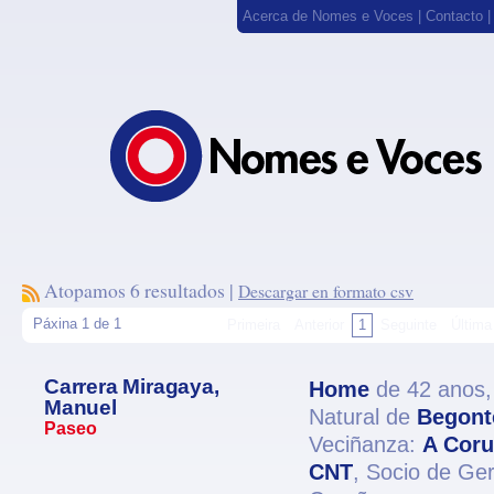
Acerca de Nomes e Voces
|
Contacto
Atopamos 6 resultados |
Descargar en formato csv
Páxina 1 de 1
Primeira
Anterior
1
Seguinte
Última
Carrera Miragaya,
Home
de 42 anos
Manuel
Natural de
Begont
Paseo
Veciñanza:
A Cor
CNT
, Socio de Ger