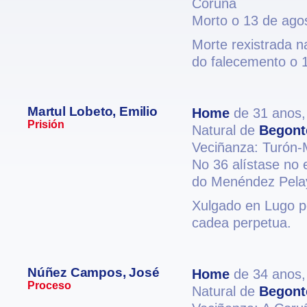
Coruña
Morto o 13 de ago
Morte rexistrada n
do falecemento o 
Martul Lobeto, Emilio
Home
de 31 anos
Prisión
Natural de
Begont
Veciñanza: Turón-
No 36 alístase no 
do Menéndez Pelayo
Xulgado en Lugo po
cadea perpetua.
Núñez Campos, José
Home
de 34 anos
Proceso
Natural de
Begont