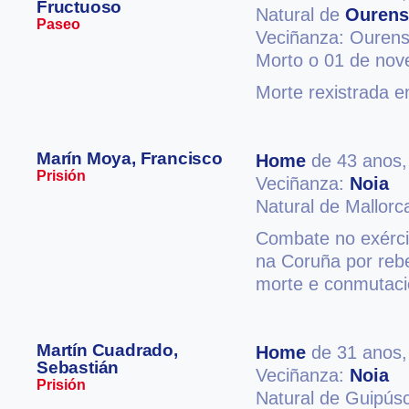
Fructuoso
Natural de
Ourens
Paseo
Veciñanza: Ouren
Morto o 01 de no
Morte rexistrada e
Marín Moya, Francisco
Home
de 43 anos
Prisión
Veciñanza:
Noia
Natural de Mallorc
Combate no exércit
na Coruña por rebe
morte e conmutaci
Martín Cuadrado,
Home
de 31 anos
Sebastián
Veciñanza:
Noia
Prisión
Natural de Guipús