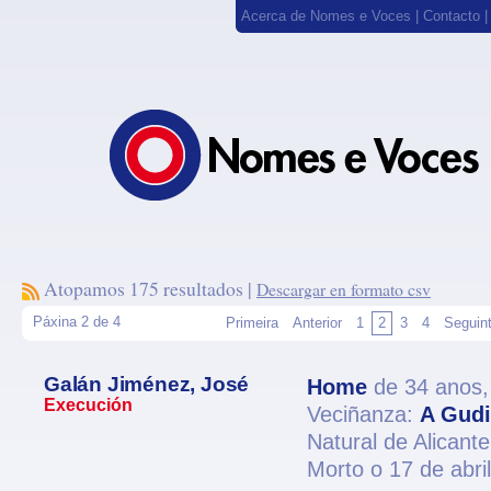
Acerca de Nomes e Voces
|
Contacto
Atopamos 175 resultados |
Descargar en formato csv
Páxina 2 de 4
Primeira
Anterior
1
2
3
4
Seguin
Galán Jiménez, José
Home
de 34 anos
Execución
Veciñanza:
A Gud
Natural de Alicante
Morto o 17 de abri