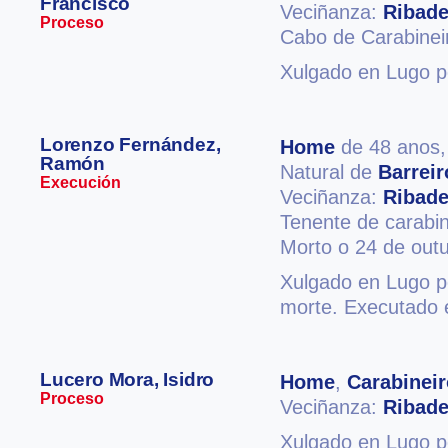
Francisco
Veciñanza:
Ribad
Proceso
Cabo de Carabinei
Xulgado en Lugo po
Lorenzo Fernández,
Home
de 48 anos
Ramón
Natural de
Barreir
Execución
Veciñanza:
Ribad
Tenente de carabin
Morto o 24 de out
Xulgado en Lugo po
morte. Executado 
Lucero Mora, Isidro
Home
,
Carabineir
Proceso
Veciñanza:
Ribad
Xulgado en Lugo p