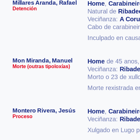
Millares Aranda, Rafael
Home
,
Carabineir
Detención
Natural de
Ribade
Veciñanza:
A Cor
Cabo de carabineir
Inculpado en causa
Mon Miranda, Manuel
Home
de 45 anos
Morte (outras tipoloxías)
Veciñanza:
Ribad
Morto o 23 de xull
Morte rexistrada e
Montero Rivera, Jesús
Home
,
Carabineir
Proceso
Veciñanza:
Ribad
Xulgado en Lugo p