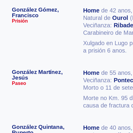
González Gómez,
Home
de 42 anos
Francisco
Natural de
Ourol
(
Prisión
Veciñanza:
Ribad
Carabineiro de Ma
Xulgado en Lugo po
a prisión 6 anos.
González Martínez,
Home
de 55 anos
Jesús
Veciñanza:
Pontec
Paseo
Morto o 11 de set
Morte no Km. 95 d
causa de fractura 
González Quintana,
Home
de 40 anos
Ruperto