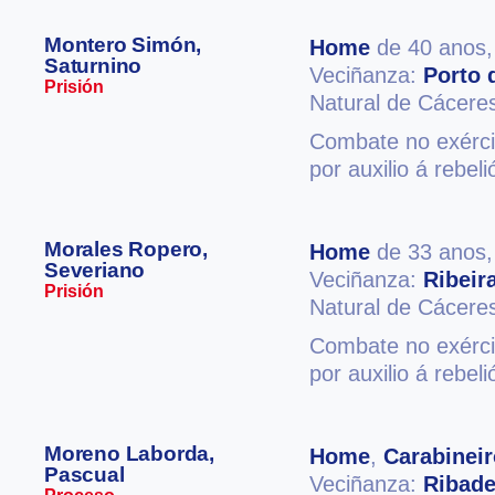
Montero Simón,
Home
de 40 anos
Saturnino
Veciñanza:
Porto 
Prisión
Natural de Cácere
Combate no exérci
por auxilio á rebel
Morales Ropero,
Home
de 33 anos
Severiano
Veciñanza:
Ribeir
Prisión
Natural de Cácere
Combate no exérci
por auxilio á rebel
Moreno Laborda,
Home
,
Carabineir
Pascual
Veciñanza:
Ribad