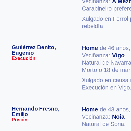
Veciñanza:
A Mezq
Carabineiro prefer
Xulgado en Ferrol p
rebeldía
Gutiérrez Benito,
Home
de 46 anos
Eugenio
Veciñanza:
Vigo
Execución
Natural de Navarra
Morto o 18 de mar
Xulgado en causa m
Execución en Vigo
Hernando Fresno,
Home
de 43 anos
Emilio
Veciñanza:
Noia
Prisión
Natural de Soria.