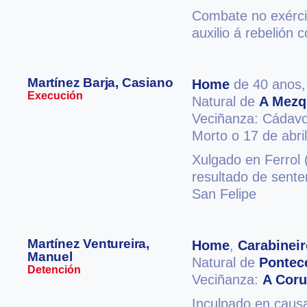
Combate no exércit
auxilio á rebelión 
Martínez Barja, Casiano
Home
de 40 anos
Execución
Natural de
A Mezq
Veciñanza: Cádav
Morto o 17 de abri
Xulgado en Ferrol (
resultado de sent
San Felipe
Martínez Ventureira,
Home
,
Carabineir
Manuel
Natural de
Pontec
Detención
Veciñanza:
A Cor
Inculpado en causa