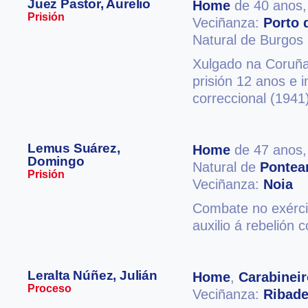
Juez Pastor, Aurelio
Home
de 40 anos
Prisión
Veciñanza:
Porto 
Natural de Burgos
Xulgado na Coruña 
prisión 12 anos e 
correccional (1941
Lemus Suárez,
Home
de 47 anos
Domingo
Natural de
Pontea
Prisión
Veciñanza:
Noia
Combate no exércit
auxilio á rebelión 
Leralta Núñez, Julián
Home
,
Carabineir
Proceso
Veciñanza:
Ribad