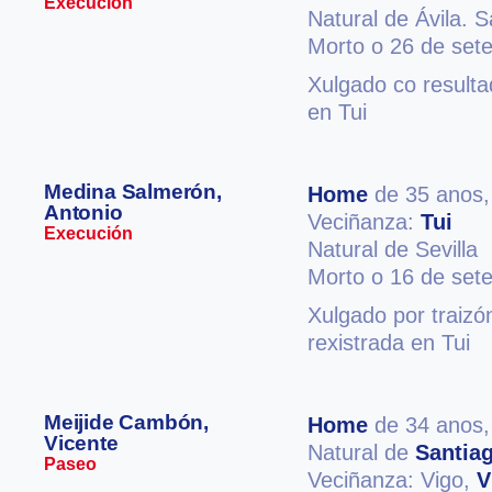
Execución
Natural de Ávila. 
Morto o 26 de set
Xulgado co resulta
en Tui
Medina Salmerón,
Home
de 35 anos
Antonio
Veciñanza:
Tui
Execución
Natural de Sevilla
Morto o 16 de set
Xulgado por traizó
rexistrada en Tui
Meijide Cambón,
Home
de 34 anos
Vicente
Natural de
Santia
Paseo
Veciñanza: Vigo,
V