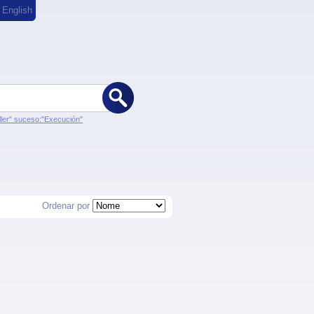
,
English
ler" suceso:"Execución"
Ordenar por