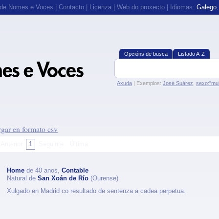
 de Nomes e Voces
|
Contacto
|
Licenza
|
Web do proxecto
| Idiomas:
Galego
Opcións de busca
Listado A-Z
Axuda
| Exemplos:
José Suárez
,
sexo:"mul
gar en formato csv
Anterior
1
Seguinte
Última
Home
de 40 anos,
Contable
Natural de
San Xoán de Río
(Ourense)
Xulgado en Madrid co resultado de sentenza a cadea perpetua.