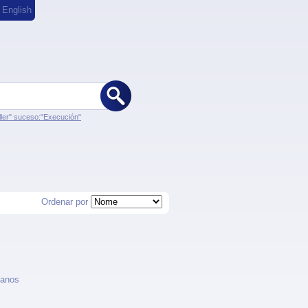
,
English
ler" suceso:"Execución"
Ordenar por
 anos