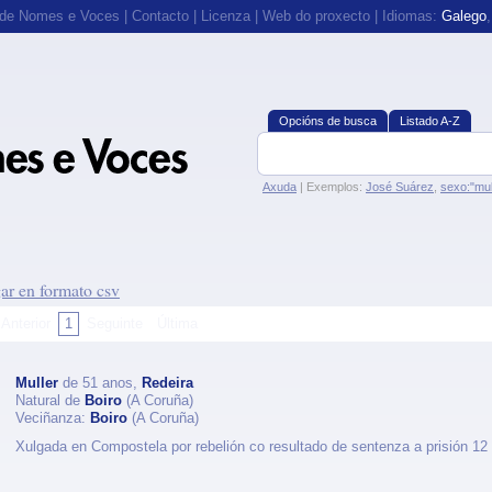
 de Nomes e Voces
|
Contacto
|
Licenza
|
Web do proxecto
| Idiomas:
Galego
Opcións de busca
Listado A-Z
Axuda
| Exemplos:
José Suárez
,
sexo:"mul
ar en formato csv
Anterior
1
Seguinte
Última
Muller
de 51 anos,
Redeira
Natural de
Boiro
(A Coruña)
Veciñanza:
Boiro
(A Coruña)
Xulgada en Compostela por rebelión co resultado de sentenza a prisión 12