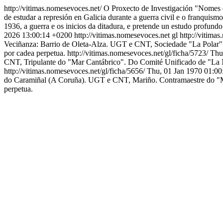
http://vitimas.nomesevoces.net/
O Proxecto de Investigación "Nomes e
de estudar a represión en Galicia durante a guerra civil e o franquism
1936, a guerra e os inicios da ditadura, e pretende un estudo profund
2026 13:00:14 +0200
http://vitimas.nomesevoces.net
gl
http://vitima
Veciñanza: Barrio de Oleta-Alza. UGT e CNT, Sociedade "La Polar". 
por cadea perpetua.
http://vitimas.nomesevoces.net/gl/ficha/5723/
Thu
CNT, Tripulante do "Mar Cantábrico". Do Comité Unificado de "La 
http://vitimas.nomesevoces.net/gl/ficha/5656/
Thu, 01 Jan 1970 01:0
do Caramiñal (A Coruña). UGT e CNT, Mariño. Contramaestre do "M
perpetua.