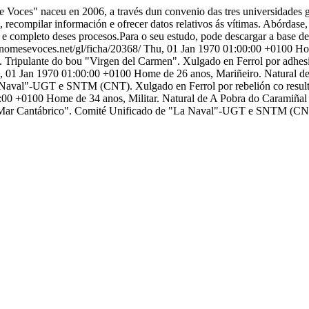
 Voces" naceu en 2006, a través dun convenio das tres universidades g
o, recompilar información e ofrecer datos relativos ás vítimas. Abórdase,
o e completo deses procesos.Para o seu estudo, pode descargar a base d
s.nomesevoces.net/gl/ficha/20368/
Thu, 01 Jan 1970 01:00:00 +0100
Ho
Tripulante do bou "Virgen del Carmen". Xulgado en Ferrol por adhesi
, 01 Jan 1970 01:00:00 +0100
Home de 26 anos, Mariñeiro. Natural d
Naval"-UGT e SNTM (CNT). Xulgado en Ferrol por rebelión co resulta
0:00 +0100
Home de 34 anos, Militar. Natural de A Pobra do Caramiña
ar Cantábrico". Comité Unificado de "La Naval"-UGT e SNTM (CNT). 