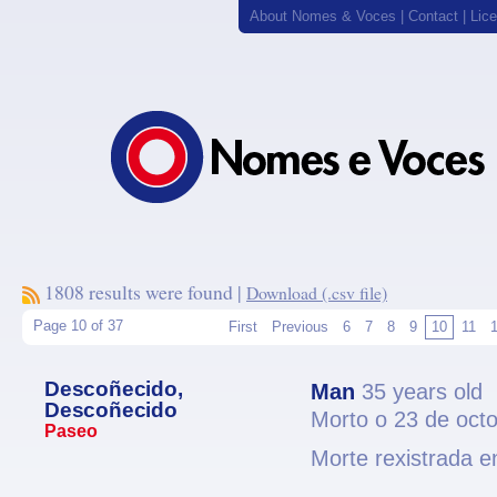
About Nomes & Voces
|
Contact
|
Lic
1808 results were found |
Download (.csv file)
Page 10 of 37
First
Previous
6
7
8
9
10
11
Descoñecido,
Man
35 years old
Descoñecido
Morto o 23 de oct
Paseo
Morte rexistrada e