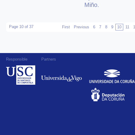
Miño.
Page 10 of 37
First
Previous
6
7
8
9
10
11
Responsible
Partners