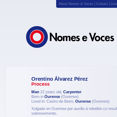
About Nomes & Voces
|
Contact
|
Lic
Orentino Álvarez Pérez
Process
Man
22 years old,
Carpenter
Born in
Ourense
(Ourense)
Lived in: Castro de Beiro,
Ourense
(Ourense)
Xulgado en Ourense por auxilio á rebelión co resu
sobresemento.