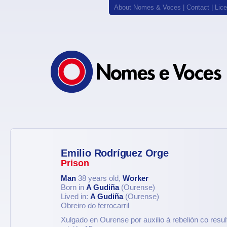
About Nomes & Voces
|
Contact
|
Lic
Emilio Rodríguez Orge
Prison
Man
38 years old,
Worker
Born in
A Gudiña
(Ourense)
Lived in:
A Gudiña
(Ourense)
Obreiro do ferrocarril
Xulgado en Ourense por auxilio á rebelión co resu