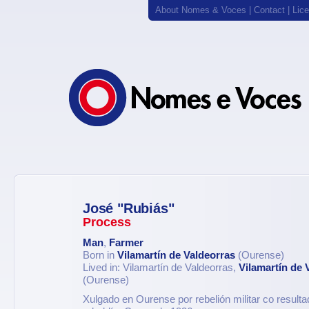
About Nomes & Voces
|
Contact
|
Lic
José "Rubiás"
Process
Man
,
Farmer
Born in
Vilamartín de Valdeorras
(Ourense)
Lived in: Vilamartín de Valdeorras,
Vilamartín de 
(Ourense)
Xulgado en Ourense por rebelión militar co result