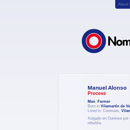
About
Manuel Alonso
Process
Man
,
Farmer
Born in
Vilamartín de V
Lived in: Correxais,
Vila
Xulgado en Ourense por r
rebeldía.