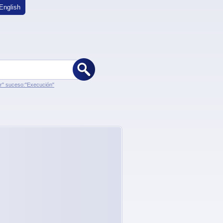
English
er" suceso:"Execución"