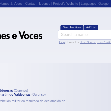
 Nomes & Voces
|
Contact
|
License
|
Project's Website
| Languages:
Galego
,
Search options
A-Z List
Help
| Examples:
José Suárez
,
sexo:"mull
aldeorras
(Ourense)
martín de Valdeorras
(Ourense)
ebelión militar co resultado de declaración en