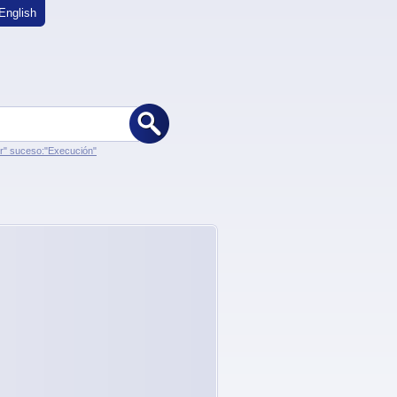
English
er" suceso:"Execución"