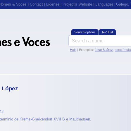
 Nomes & Voces
|
Contact
|
License
|
Project's Website
| Languages:
Galego
,
Search options
A-Z List
Help
| Examples:
José Suárez
,
sexo:"mull
 López
943
terminio de Krems-Gneixendorf XVII B e Mauthausen.