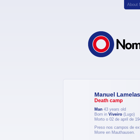
About
Manuel Lamelas
Death camp
Man
43 years old
Born in
Viveiro
(Lugo)
Morto o 02 de april de 1
Preso nos campos de ex
Morre en Mauthausen.