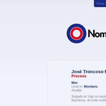
About
José Troncoso 
Process
Man
Lived in:
Mondariz
Alcalde
Xulgado en Vigo co resul
Barcelona, de onde recib