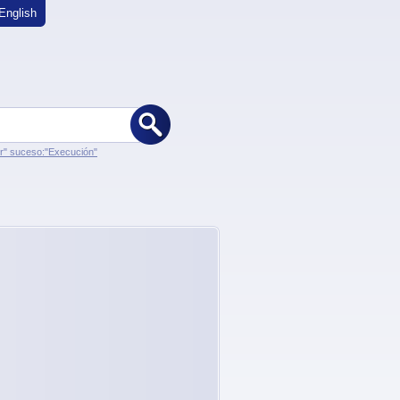
English
er" suceso:"Execución"