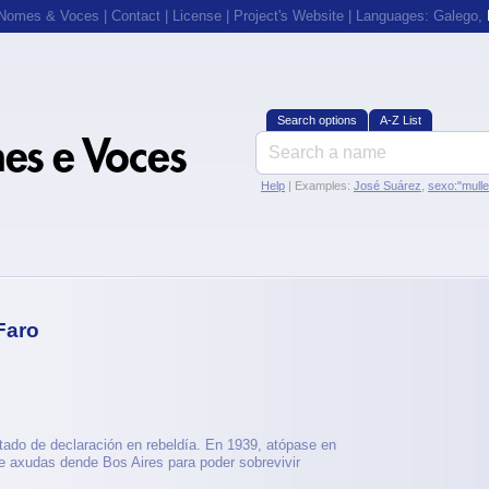
 Nomes & Voces
|
Contact
|
License
|
Project's Website
| Languages:
Galego
,
Search options
A-Z List
Help
| Examples:
José Suárez
,
sexo:"mull
Faro
tado de declaración en rebeldía. En 1939, atópase en
e axudas dende Bos Aires para poder sobrevivir