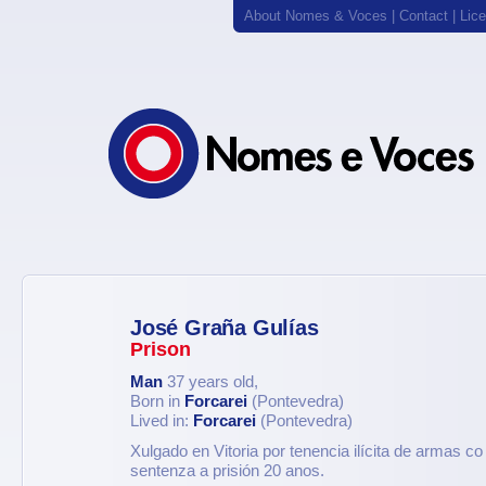
About Nomes & Voces
|
Contact
|
Lic
José Graña Gulías
Prison
Man
37 years old,
Born in
Forcarei
(Pontevedra)
Lived in:
Forcarei
(Pontevedra)
Xulgado en Vitoria por tenencia ilícita de armas co
sentenza a prisión 20 anos.