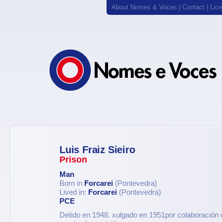
About Nomes & Voces
|
Contact
|
Lic
Luis Fraiz Sieiro
Prison
Man
Born in
Forcarei
(Pontevedra)
Lived in:
Forcarei
(Pontevedra)
PCE
Detido en 1948. xulgado en 1951por colaboración c