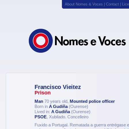
About Nomes & Voces
|
Contact
|
Lic
Francisco Vieitez
Prison
Man
70 years old,
Mounted police officer
Born in
A Gudiña
(Ourense)
Lived in:
A Gudiña
(Ourense)
PSOE
, Xubilado. Concelleiro
Fuxido a Portugal. Rematada a guerra entrégase e