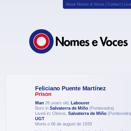
About Nomes & Voces
|
Contact
|
Lic
Feliciano Puente Martínez
Prison
Man
26 years old,
Labourer
Born in
Salvaterra de Miño
(Pontevedra)
Lived in: Oleiros,
Salvaterra de Miño
(Pontevedra
UGT
Morto o 06 de august de 1939