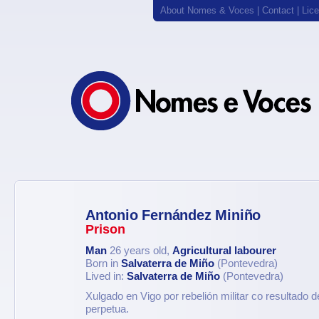
About Nomes & Voces
|
Contact
|
Lic
Antonio Fernández Miniño
Prison
Man
26 years old,
Agricultural labourer
Born in
Salvaterra de Miño
(Pontevedra)
Lived in:
Salvaterra de Miño
(Pontevedra)
Xulgado en Vigo por rebelión militar co resultado
perpetua.