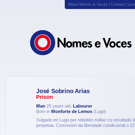
About Nomes & Voces
|
Contact
|
Lic
José Sobrino Arias
Prison
Man
25 years old,
Labourer
Born in
Monforte de Lemos
(Lugo)
Xulgado en Lugo por rebelión militar co resultado
perpetua. Concesión da liberdade condicional o 22