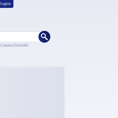
English
er" suceso:"Execución"