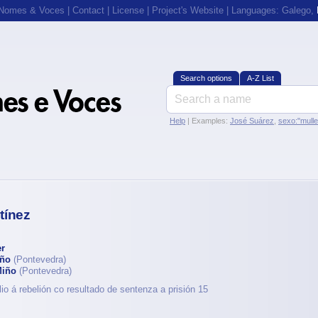
 Nomes & Voces
|
Contact
|
License
|
Project's Website
| Languages:
Galego
,
Search options
A-Z List
Help
| Examples:
José Suárez
,
sexo:"mull
tínez
r
iño
(Pontevedra)
Miño
(Pontevedra)
io á rebelión co resultado de sentenza a prisión 15