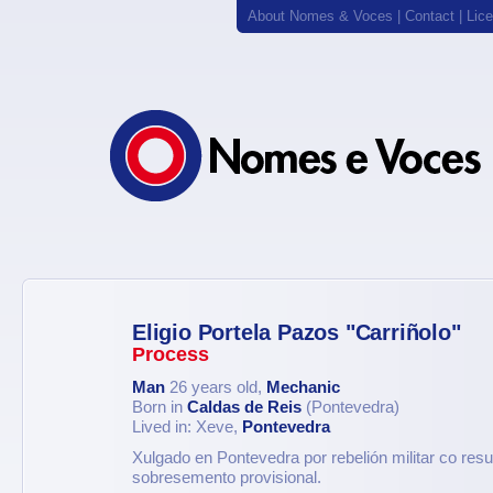
About Nomes & Voces
|
Contact
|
Lic
Eligio Portela Pazos "Carriñolo"
Process
Man
26 years old,
Mechanic
Born in
Caldas de Reis
(Pontevedra)
Lived in: Xeve,
Pontevedra
Xulgado en Pontevedra por rebelión militar co resu
sobresemento provisional.