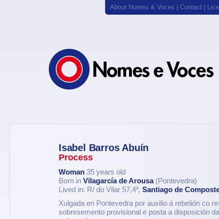
About Nomes & Voces
|
Contact
|
Lic
Isabel Barros Abuín
Process
Woman
35 years old
Born in
Vilagarcía de Arousa
(Pontevedra)
Lived in: R/ do Vilar 57,4º,
Santiago de Composte
Xulgada en Pontevedra por auxilio á rebelión co re
sobresemento provisional e posta a disposición da