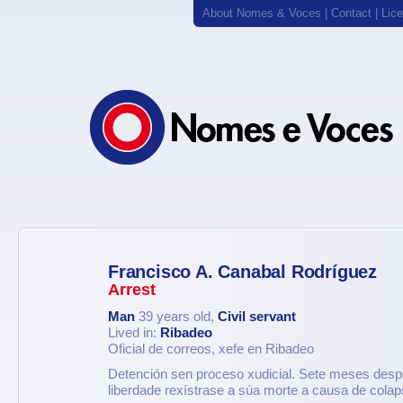
About Nomes & Voces
|
Contact
|
Lic
Francisco A. Canabal Rodríguez
Arrest
Man
39 years old,
Civil servant
Lived in:
Ribadeo
Oficial de correos, xefe en Ribadeo
Detención sen proceso xudicial. Sete meses despo
liberdade rexístrase a súa morte a causa de cola