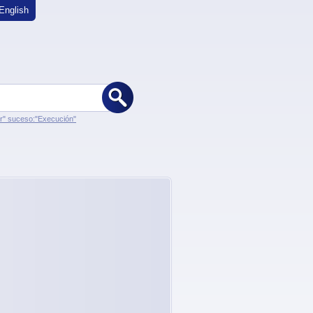
English
er" suceso:"Execución"