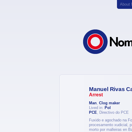
About
Manuel Rivas Ca
Arrest
Man
,
Clog maker
Lived in:
Pol
PCE
, Directivo do PCE
Fuxido e agochado na Fo
procesamento xudicial, p
morto por malleiras en B