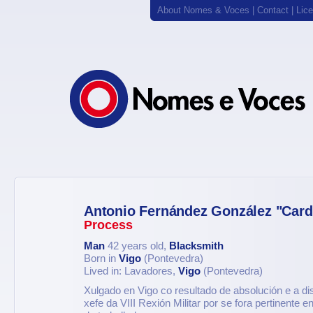
About Nomes & Voces
|
Contact
|
Lic
Antonio Fernández González "Car
Process
Man
42 years old,
Blacksmith
Born in
Vigo
(Pontevedra)
Lived in: Lavadores,
Vigo
(Pontevedra)
Xulgado en Vigo co resultado de absolución e a di
xefe da VIII Rexión Militar por se fora pertinente en