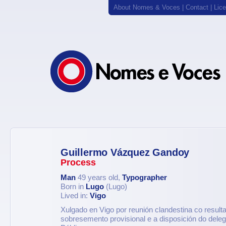
About Nomes & Voces
|
Contact
|
Lic
Guillermo Vázquez Gandoy
Process
Man
49 years old,
Typographer
Born in
Lugo
(Lugo)
Lived in:
Vigo
Xulgado en Vigo por reunión clandestina co result
sobresemento provisional e a disposición do dele