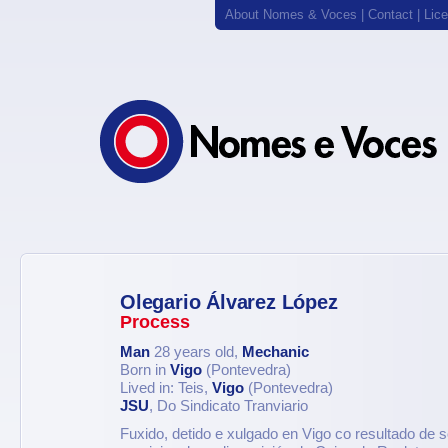
About Nomes & Voces
|
Contact
|
Lic
Olegario Álvarez López
Process
Man
28 years old,
Mechanic
Born in
Vigo
(Pontevedra)
Lived in: Teis,
Vigo
(Pontevedra)
JSU
, Do Sindicato Tranviario
Fuxido, detido e xulgado en Vigo co resultado de