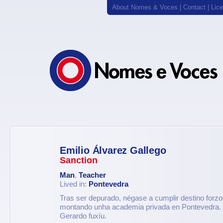
About Nomes & Voces
|
Contact
|
Lic
Emilio Álvarez Gallego
Sanction
Man
,
Teacher
Lived in:
Pontevedra
Tras ser depurado, négase a cumplir destino forz
montando unha academia privada en Pontevedra.
Gerardo fuxíu.