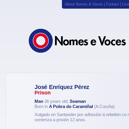
About Nomes & Voces
|
Contact
|
Lic
José Enríquez Pérez
Prison
Man
36 years old,
Seaman
Born in
A Pobra do Caramiñal
(A Coruña)
Xulgado en Santander por adhesión á rebelión co 
sentenza a prisión 12 anos.