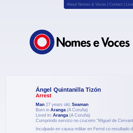
About Nomes & Voces
|
Contact
|
Lic
Ángel Quintanilla Tizón
Arrest
Man
27 years old,
Seaman
Born in
Aranga
(A Coruña)
Lived in:
Aranga
(A Coruña)
Cumprindo servizo no cruceiro "Miguel de Cervant
Inculpado en causa militar en Ferrol co resultado