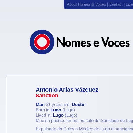
About Nomes & Voces
|
Contact
|
Lic
Antonio Arias Vázquez
Sanction
Man
31 years old,
Doctor
Born in
Lugo
(Lugo)
Lived in:
Lugo
(Lugo)
Médico puericultor no Instituto de Sanidade de Lu
Expulsado do Colexio Médico de Lugo e sanciona