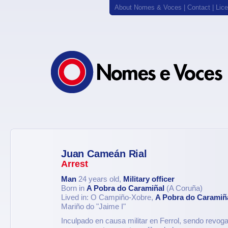
About Nomes & Voces
|
Contact
|
Lic
Juan Cameán Rial
Arrest
Man
24 years old,
Military officer
Born in
A Pobra do Caramiñal
(A Coruña)
Lived in: O Campiño-Xobre,
A Pobra do Caramiñ
Mariño do "Jaime I"
Inculpado en causa militar en Ferrol, sendo revog