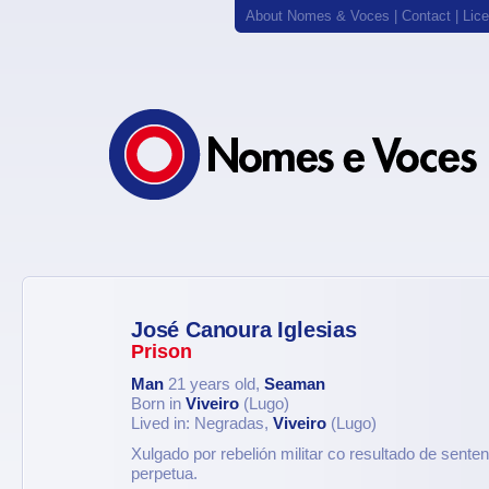
About Nomes & Voces
|
Contact
|
Lic
José Canoura Iglesias
Prison
Man
21 years old,
Seaman
Born in
Viveiro
(Lugo)
Lived in: Negradas,
Viveiro
(Lugo)
Xulgado por rebelión militar co resultado de sente
perpetua.