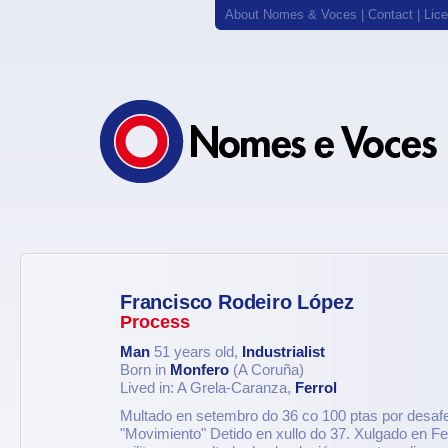
About Nomes & Voces
|
Contact
|
Lic
Francisco Rodeiro López
Process
Man
51 years old,
Industrialist
Born in
Monfero
(A Coruña)
Lived in: A Grela-Caranza,
Ferrol
Multado en setembro do 36 co 100 ptas por desaf
"Movimiento" Detido en xullo do 37. Xulgado en Fer