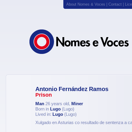
About Nomes & Voces
|
Contact
|
Lic
Antonio Fernández Ramos
Prison
Man
26 years old,
Miner
Born in
Lugo
(Lugo)
Lived in:
Lugo
(Lugo)
Xulgado en Asturias co resultado de sentenza a c