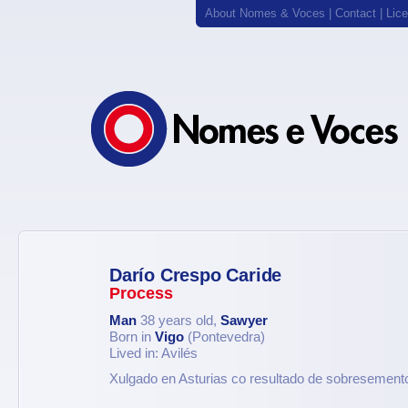
About Nomes & Voces
|
Contact
|
Lic
Darío Crespo Caride
Process
Man
38 years old,
Sawyer
Born in
Vigo
(Pontevedra)
Lived in: Avilés
Xulgado en Asturias co resultado de sobresemento