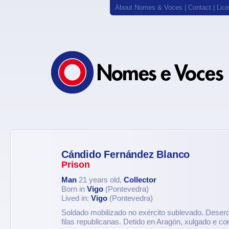
About Nomes & Voces
|
Contact
|
Lic
Cándido Fernández Blanco
Prison
Man
21 years old,
Collector
Born in
Vigo
(Pontevedra)
Lived in:
Vigo
(Pontevedra)
Soldado mobilizado no exército sublevado. Deserc
filas republicanas. Detido en Aragón, xulgado e co