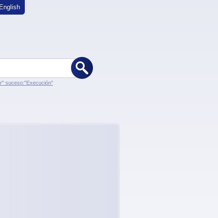
English
er" suceso:"Execución"