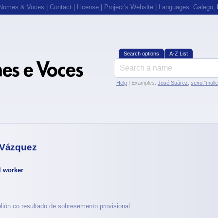
 Nomes & Voces
|
Contact
|
License
|
Project's Website
| Languages:
Galego
,
Search options
A-Z List
Help
| Examples:
José Suárez
,
sexo:"mull
 Vázquez
l worker
lión co resultado de sobresemento provisional.