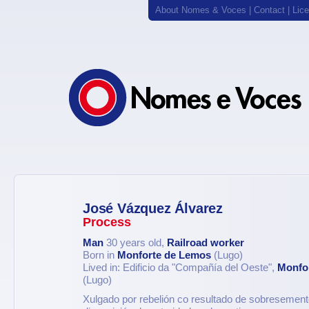
About Nomes & Voces
|
Contact
|
Lic
José Vázquez Álvarez
Process
Man
30 years old,
Railroad worker
Born in
Monforte de Lemos
(Lugo)
Lived in: Edificio da "Compañía del Oeste",
Monfo
(Lugo)
Xulgado por rebelión co resultado de sobresemento