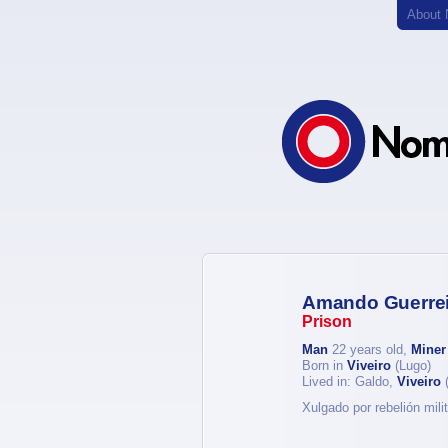
About
Amando Guerrei
Prison
Man
22 years old,
Miner
Born in
Viveiro
(Lugo)
Lived in: Galdo,
Viveiro
(
Xulgado por rebelión mil