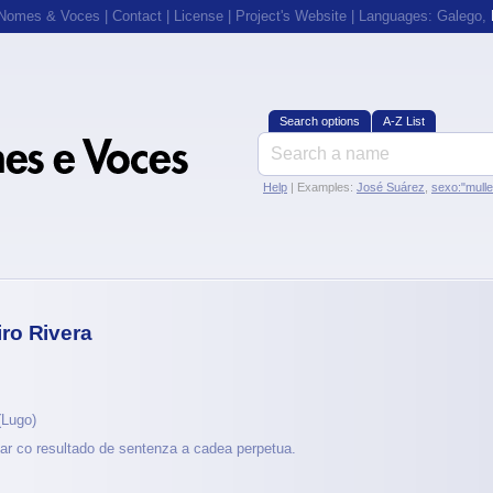
 Nomes & Voces
|
Contact
|
License
|
Project's Website
| Languages:
Galego
,
Search options
A-Z List
Help
| Examples:
José Suárez
,
sexo:"mull
ro Rivera
Lugo)
itar co resultado de sentenza a cadea perpetua.