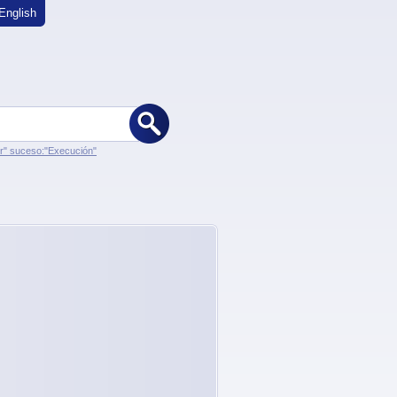
English
er" suceso:"Execución"