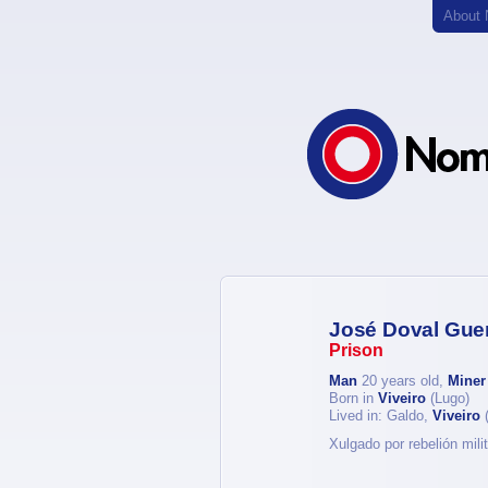
About
José Doval Guer
Prison
Man
20 years old,
Miner
Born in
Viveiro
(Lugo)
Lived in: Galdo,
Viveiro
(
Xulgado por rebelión mil