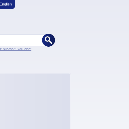
English
er" suceso:"Execución"