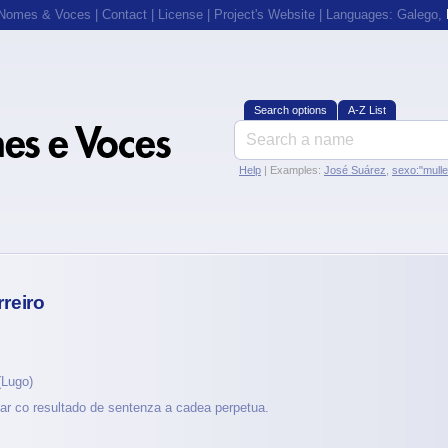
 Nomes & Voces
|
Contact
|
License
|
Project's Website
| Languages:
Galego
,
Search options
A-Z List
Help
| Examples:
José Suárez
,
sexo:"mull
reiro
Lugo)
itar co resultado de sentenza a cadea perpetua.