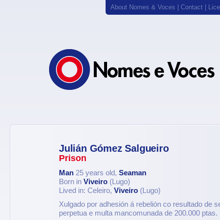
About Nomes & Voces
|
Contact
|
Lic
Julián Gómez Salgueiro
Prison
Man
25 years old,
Seaman
Born in
Viveiro
(Lugo)
Lived in: Celeiro,
Viveiro
(Lugo)
Xulgado por adhesión á rebelión co resultado de 
perpetua e multa mancomunada de 200.000 ptas.