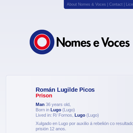
About Nomes & Voces
|
Contact
|
Lic
Román Lugilde Picos
Prison
Man
36 years old,
Born in
Lugo
(Lugo)
Lived in: R/ Fornos,
Lugo
(Lugo)
Xulgado en Lugo por auxilio á rebelión co resultad
prisión 12 anos.