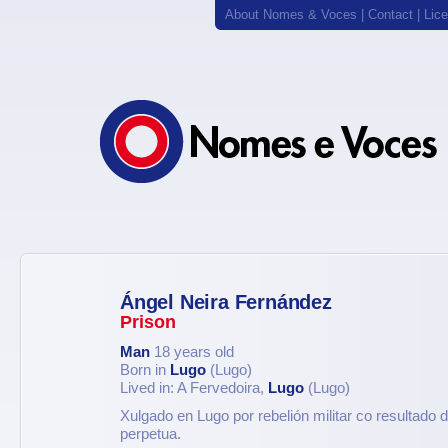
About Nomes & Voces
|
Contact
|
Lic
Ángel Neira Fernández
Prison
Man
18 years old
Born in
Lugo
(Lugo)
Lived in: A Fervedoira,
Lugo
(Lugo)
Xulgado en Lugo por rebelión militar co resultado
perpetua.