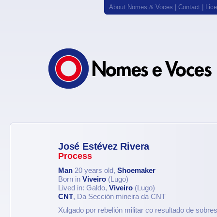
About Nomes & Voces
|
Contact
|
Lic
José Estévez Rivera
Process
Man
20 years old,
Shoemaker
Born in
Viveiro
(Lugo)
Lived in: Galdo,
Viveiro
(Lugo)
CNT
, Da Sección mineira da CNT
Xulgado por rebelión militar co resultado de sobre