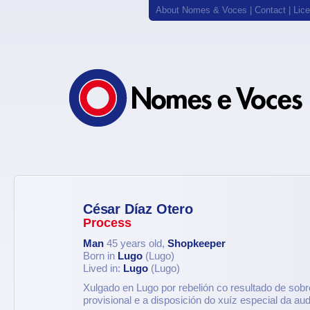
About Nomes & Voces
|
Contact
|
Lic
César Díaz Otero
Process
Man
45 years old,
Shopkeeper
Born in
Lugo
(Lugo)
Lived in:
Lugo
(Lugo)
Xulgado en Lugo por rebelión co resultado de so
provisional e a disposición do xuíz especial da audi